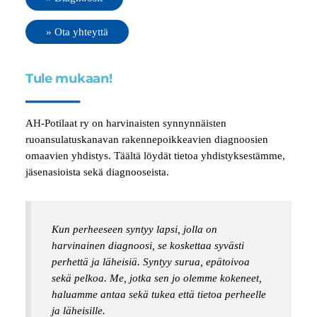
» Ota yhteyttä
Tule mukaan!
AH-Potilaat ry on harvinaisten synnynnäisten
ruoansulatuskanavan rakennepoikkeavien diagnoosien
omaavien yhdistys. Täältä löydät tietoa yhdistyksestämme,
jäsenasioista sekä diagnooseista.
Kun perheeseen syntyy lapsi, jolla on
harvinainen diagnoosi, se koskettaa syvästi
perhettä ja läheisiä. Syntyy surua, epätoivoa
sekä pelkoa. Me, jotka sen jo olemme kokeneet,
haluamme antaa sekä tukea että tietoa perheelle
ja läheisille.